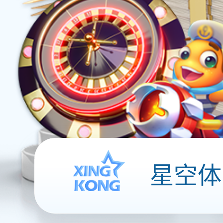
周琦北京首钢合同到期成自由球员，辽宁男
周冠宇与索伯续约谈判陷入僵局，双方在年薪
王者荣耀KPL春季赛决赛，重庆狼队清融西
device胸肌撕裂恢复不及预期，Astralis宣
梅德维德夫美网热身赛反手直线穿越成功率8
德约科维奇澳网热身赛爆冷出局，墨尔本公
人报价戈贝尔遭森林狼拒绝，球迷怒骂：哈
中超四月最佳球员分析：三人竞争力最强，
切尔西双前锋战术磨合不佳，马雷斯卡可能
福建vs四川赛后冲突：两队球员通道对峙，C
索伯车队技术总监离职背后：奥迪收购前已