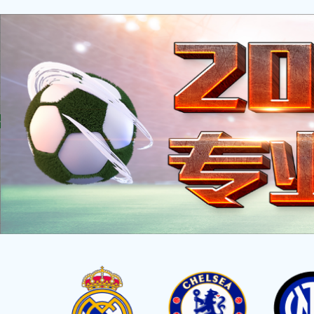
首页
体育头条
梅德韦杰夫深区防守覆盖率提升至85%，但
姆巴佩国家德比进球被吹越位引冲突，皇马新
新疆男篮新赛季能否实现主场20连胜，追平
王哲林赛季罚球命中率创生涯新高，下赛季有
樊振东反手拧拉得分率78%vs王楚钦正手暴
山东泰山克雷桑内切射门占比达70%，崔康
游泳世锦赛覃海洋100米蛙泳57.3秒破世