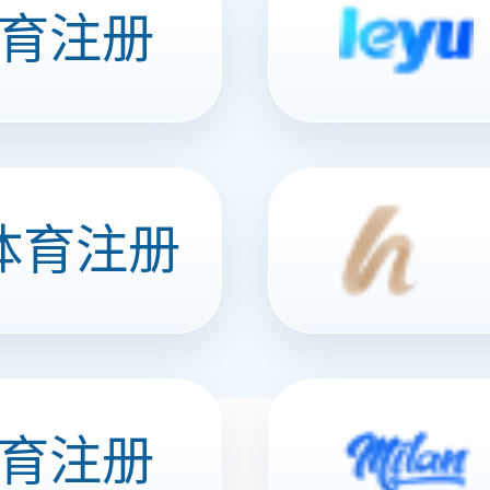
00%保持不败，巴黎周
上，孙颖莎以一场干净利落的胜利，帮助中国...
R改判进球数达5次，对
视频助理裁判）介入判罚屡屡成为焦点，其中上海...
盖率提升至85%，但
在硬地赛场展现出令人瞩目的防守端进化...