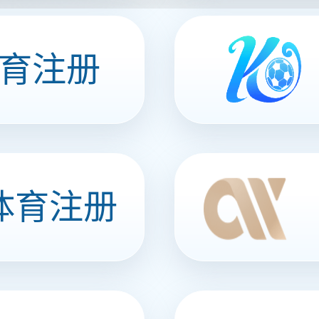
接触欧洲名帅
联赛3胜1负收官
专家指出站位问题
遭质疑战术逻辑
术为何水土不服？
？
超中卫，谈判已秘密启动