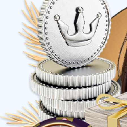
周琦加盟北京首钢内线升级，新赛季能否终
欧文左膝积液需抽吸治疗，独行侠后场双枪
杜兰特干拔跳投每回合得分1.25分，太阳
广州龙狮崔永熙防守效率值101.5领跑本
孙颖莎奥运决赛胜率100%保持不败，巴黎
字母哥罚球命中率降至62%对比上季70%
曼联滕哈格留任触发更衣室分裂，管理层拒绝
上海久事王哲林减重后移动速度跃升，新赛
北京国安张稀哲场均威胁传球2.5次，本土
大连英博以250万欧引进格鲁吉亚国脚，李
梁靖崑反手拧拉得分率69% vs 林诗栋正手