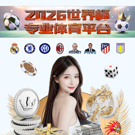
注册入口
华体会
APP与网页版入口｜畅
享全球体育赛事与数据服务
欢迎访问
华体会
，提供全面覆盖足球、篮球、
电竞等项目的赛事资讯与数据内容， 支持
APP
下载
与
网页使用
，每日同步更新千场比赛，聚
焦热门体育内容， 助您轻松获取赛事动态，掌
握比赛节奏。
手机App
网页版