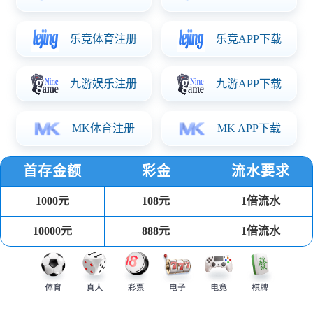
刺。凭借全队上下攻防两端的出色发挥，利物浦以4-1
大胜对手，进一步巩固了积分榜前四的位置。而埃及
球星萨拉赫本场比赛传射建功，再次成为球队取胜的
关键人物。