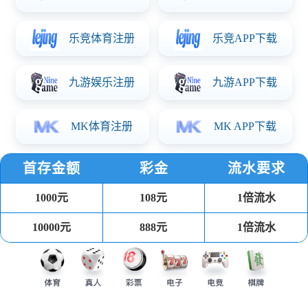
在近几场比赛中暴露了前场配合生疏、进攻效率低下
的问题，这迫使教练组重新审视战术体系。据内部消
息透露，马雷斯卡可能在未来数场比赛中回归单箭头
配置，以寻求更稳定的进攻输出。