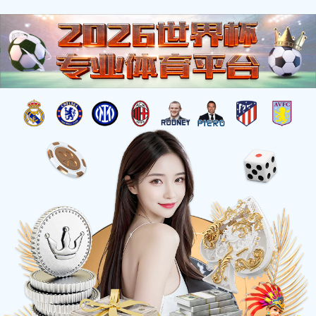
注册入口
华体会
APP与网页版入口｜畅
享全球体育赛事与数据服务
欢迎访问
华体会
，提供全面覆盖足球、篮球、
电竞等项目的赛事资讯与数据内容， 支持
APP
下载
与
网页使用
，每日同步更新千场比赛，聚
焦热门体育内容， 助您轻松获取赛事动态，掌
握比赛节奏。
手机App
网页版